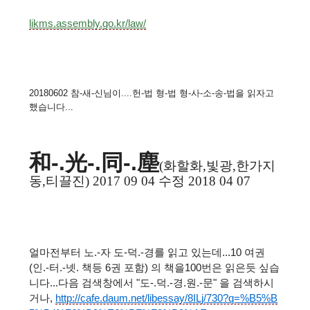
likms.assembly.go.kr/law/
20180602 참-새-신님이....헌-법 형-법 형-사-소-송-법을 읽자고
했습니다...
和-.光-.同-.塵
(
화할화
,
빛광
,
한가지
동
,
티끌진
) 2017 09 04 수정 2018 04 07
얼마전부터 노.-자 도-덕.-경를 읽고 있는데...10 여권
(인.-터.-넷. 책등 6권 포함) 의 책을100번은 읽은듯 싶습
니다...다음 검색창에서 "도-.덕.-경.원.-문"
을 검색하시
거나,
http://cafe.daum.net/libessay/8ILj/730?q=%B5%B