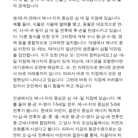
의 관계입니다.
생-태-자-연에서 에-너-지의 중심은 삼 대 일 지점에 있습니다.
예를 들어, 식물은 가을에 열매를 맺고, 동물은 대표적으로 연-
어, 사-마-귀 등이 삼 대 일 전후에 후-손을 탄생시키고 있습니
다. 다른 동식물 또한 모두 그러한데 개체 수나 평-균-수-명, 영
역 등을 종합적으로 고려하면 일치합니다. 야생에서 에너지 중
심 이전의 잉-.태는, 태어난지 일년안의 생존율이 삼할 미만임
을 감안합니다. 지구 또한 {저는 모-.인이라 칭하는데요.} 삼- 대-
일 지점에 에너지의 중심이 있게 되는데, 대기권을 포함한다면
대기권에서 표면에 해당하고, 모.-인 자체만으로 본다면 표면에
서 바로 아래층까지 입니다. 따라서 바로 이 지점에서 모든 생
명현상이 나타나고 있습니다. 그런데 바로 이 지점에 어려움이
있어서 모인께서 몹시 힘들어 하고 계십니다.
인생에서도 에-너-지의 중심은 삼 -대 -일 지점에 있습니다. 예
를 들어 평-균 수-명이 7-5세일 경우, 에-너-지의 중심은 5-0세
전후가 됩니다. 현세의 어린이, 젊은이 중심의 에너지 체계와
이-십-세 전후의 결-.혼 -풍.-속은 평-균-수-명이 삼-십-세 전후인
중.근세시대에 합당하며, 그 당시 우리 조상님들께서는 자연과
조화롭게 사셨다고 봅니다. 따라서 지금의 평균수명으로는 당
연히 오-십-대 전후에서 어린이와 젊은이를 통제, 이끌어야 하