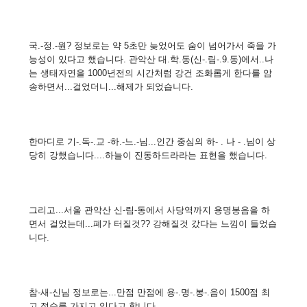
국.-정.-원? 정보로는 약 5초만 늦었어도 숨이 넘어가서 죽을 가
능성이 있다고 했습니다. 관악산 대.학.동(신-.림-.9.동)에서..나
는 생태자연을 1000년전의 시간처럼 강건 조화롭게 한다를 암
송하면서...걸었더니...해제가 되었습니다.
한마디로 기-.독-.교 -하.-느.-님...인간 중심의 하- . 나 - .님이 상
당히 강했습니다....하늘이 진동하드라라는 표현을 했습니다.
그리고...서울 관악산 신-림-동에서 사당역까지 용명봉음을 하
면서 걸었는데...폐가 터질것?? 강해질것 갔다는 느낌이 들었습
니다.
참-새-신님 정보로는...만점 만점에 용-.명-.봉-.음이 1500점 최
고 점수를 가지고 있다고 합니다. ...