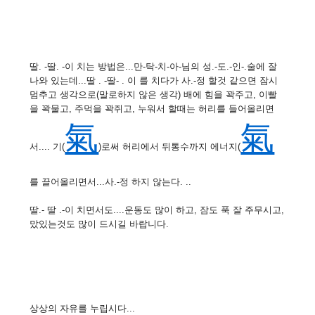
딸. -딸. -이 치는 방법은...만-탁-치-아-님의 성.-도.-인-.술에 잘
나와 있는데...딸 . -딸- . 이 를 치다가 사.-정 할것 같으면 잠시
멈추고 생각으로(말로하지 않은 생각) 배에 힘을 꽉주고, 이빨
을 꽉물고, 주먹을 꽉쥐고, 누워서 할때는 허리를 들어올리면
氣
氣
서.... 기(
)로써 허리에서 뒤통수까지 에너지(
를 끌어올리면서...사.-정 하지 않는다. ..
딸.- 딸 .-이 치면서도....운동도 많이 하고, 잠도 푹 잘 주무시고,
맜있는것도 많이 드시길 바랍니다.
상상의 자유를 누립시다...