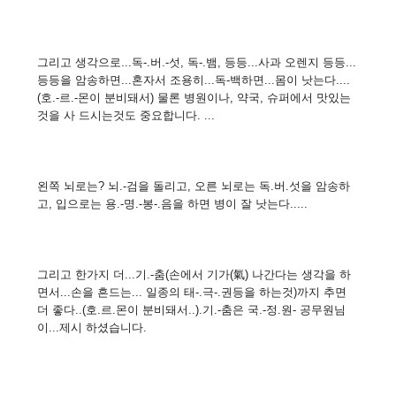
그리고 생각으로...독-.버.-섯, 독-.뱀, 등등...사과 오렌지 등등...
등등을 암송하면...혼자서 조용히...독-백하면...몸이 낫는다....
(호.-르.-몬이 분비돼서) 물론 병원이나, 약국, 슈퍼에서 맛있는
것을 사 드시는것도 중요합니다. ...
왼쪽 뇌로는? 뇌.-검을 돌리고, 오른 뇌로는 독.버.섯을 암송하
고, 입으로는 용.-명.-봉-.음을 하면 병이 잘 낫는다.....
그리고 한가지 더...기.-춤(손에서 기가(氣) 나간다는 생각을 하
면서...손을 흔드는... 일종의 태-.극-.권등을 하는것)까지 추면
더 좋다..(호.르.몬이 분비돼서..).기.-춤은 국.-정.원- 공무원님
이...제시 하셨습니다.