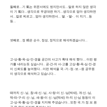
둘째로...기 氣는 위문서에도 썼지만서도...말로 하지 않은 생각
이 기 氣다...생각으로 무공대련 하기...생각으로 엄마 생각하면
서...칼로 찌르고...엄마 생각하면서... 딸. - 딸- . 이 치기...등
등...
셋째로...정 精은 순수, 정성, 정직으로 해석하겠습니다...
고-상-황-옥-심-인-경을 공간의 사고가 확대 해석 했다....이런 평
가를 내리는듯 싶습니다.. 공-간-의 사-고를 고상-황-옥-심-인-경
이 신뢰도를 높여줬다...이런 해석을 국.-가.-정.-보.--원 공무원
이 생각으로 해석하고 있습니다...
때까치 신-.님, 참-새-신.-님, 사-랑-이 신.-님(박새), 개-신.-님,
딱-따-구-리 신-.님, 새-왕-이 신.-님(딱새) 까-치 신-님 등등이 이
고-상-옥-황-심-인-경을 지지해 주셨습니다...또한 국.가.정.보.원