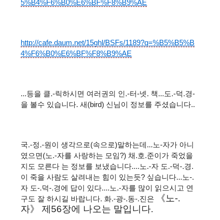
5%B4%F6%B0%E6%BF%F8%B9%AE
http://cafe.daum.net/15ghl/BSFs/1189?q=%B5%B5%B
4%F6%B0%E6%BF%F8%B9%AE
...등을 클.-릭하시면 여러권의 인.-터-넷. 책...도.-덕.경-
을 볼수 있습니다. 새(bird) 신님이 정보를 주셨습니다..
국.-정.-원이 생각으로(속으로)말하는데...노-자가 아니
였으면(노.-자를 사랑하는 모임?) 채.호.준이가 죽었을
지도 모른다 는 정보를 보냈습니다....노.-자 도.-덕-.경.
이 죽을 사람도 살려내는 힘이 있는듯? 싶습니다...노-.
자 도-.덕-.경에 답이 있다....노.-자를 많이 읽으시고 연
《
노-.
구도 잘 하시길 바랍니다. 화.-광-.동-.진은
자
》
제
56
장에 나오는 말입니다.