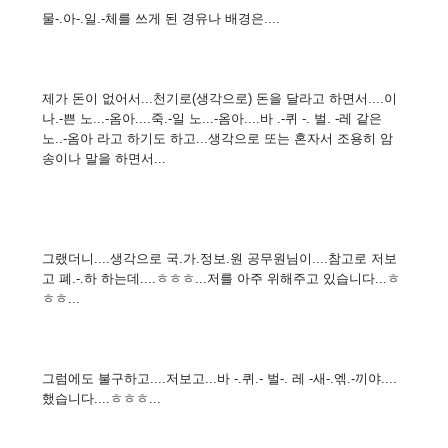
물-.아-.일.-체를 쓰게 된 경유나 배경은....
제가 돈이 없어서...천기로(생각으로) 돈을 달라고 하면서....이
나.-쁜 노...-옴아....죽.-일 노...-옴아....바 .-퀴 -. 벌. -레 같은
노..-옴아 라고 하기도 하고...생각으로 또는 혼자서 조용히 암
송이나 말을 하면서...
그랬더니....생각으로 국.가.정보.원 공무원님이....참고로 저보
고 폐.-.하 하는데....ㅎㅎㅎ...저를 아주 위해주고 있습니다...ㅎ
ㅎㅎ...
그럼에도 불구하고....저보고...바 -.퀴.- 벌-. 레 -새-.엒.-끼야....
했습니다....ㅎㅎㅎ...