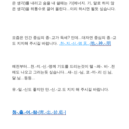
은 생각)를 내리고 숨을 내 쉴때는 기(에너지. 기, 말로 하지 않
은 생각)을 뒤통수로 끌어 올린다...이리 하시면 될듯 싶습니다.
요즘은 인간 중심의 종-.교가 득세? 인데...대자연 중심의 종.-교
地.-.神.-.明
도 지지해 주시길 바랍니다.
.천-.지.-신.-명 天..-
예전부터...천.-지.-신.-명께 기도를 드리는것이 텔 -.레-. 비- .전
에도 나오고 그러는듯 싶습니다...새-.신.-님, 코.-끼-.리 신.님,
달.님...등등...
유.-일.-신도 좋지만 만.-신.-교.도 지지 해 주시길 바랍니다.
청-.출.-어.-람-
[靑.-出.-於.藍-]