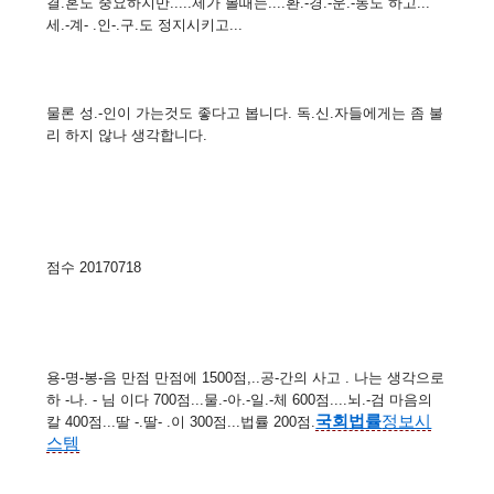
결.혼도 중요하지만.....제가 볼때는....환.-경.-운.-동도 하고...
세.-계- .인-.구.도 정지시키고...
물론 성.-인이 가는것도 좋다고 봅니다. 독.신.자들에게는 좀 불
리 하지 않나 생각합니다.
점수 20170718
용-명-봉-음 만점 만점에 1500점,..공-간의 사고 . 나는 생각으로
하 -나. - 님 이다 700점...물.-아.-일.-체 600점....뇌.-검 마음의
국회
법률
정보시
칼 400점...딸 -.딸- .이 300점...법률 200점.
스템