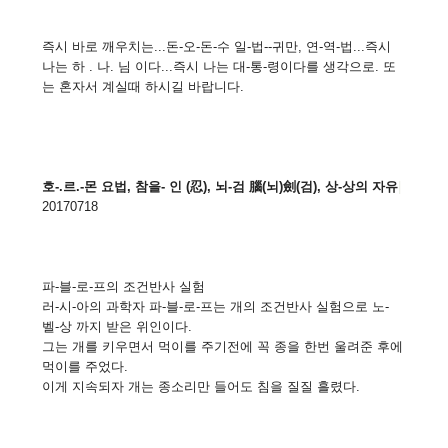
즉시 바로 깨우치는...돈-오-돈-수 일-법--귀만, 연-역-법...즉시
나는 하 . 나. 님 이다...즉시 나는 대-통-령이다를 생각으로. 또
는 혼자서 계실때 하시길 바랍니다.
호-.르.-몬 요법, 참을- 인 (忍), 뇌-검 腦(뇌)劍(검), 상-상의 자유
|
20170718
파-블-로-프의 조건반사 실험
러-시-아의 과학자 파-블-로-프는 개의 조건반사 실험으로 노-
벨-상 까지 받은 위인이다.
그는 개를 키우면서 먹이를 주기전에 꼭 종을 한번 울려준 후에
먹이를 주었다.
이게 지속되자 개는 종소리만 들어도 침을 질질 흘렸다.