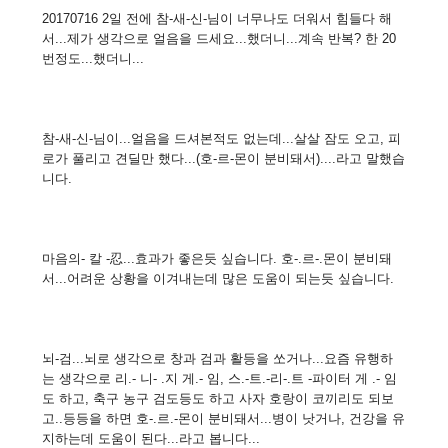
20170716 2일 전에 참-새-신-님이 너무나도 더워서 힘들다 해
서...제가 생각으로 얼음을 드세요...했더니...계속 반복? 한 20
번정도...했더니...
참-새-신-님이...얼음을 드셔본적도 없는데...살살 잠도 오고, 피
로가 풀리고 견딜만 했다...(호-르-몬이 분비돼서)....라고 말했습
니다.
마음의- 칼 -忍...효과가 좋은듯 싶습니다. 호-.르-.몬이 분비돼
서...어려운 상황을 이겨내는데 많은 도움이 되는듯 싶습니다.
뇌-검...뇌로 생각으로 창과 검과 활등을 쏘거나...요즘 유행하
는 생각으로 리.- 니- .지 게.- 임, 스.-트.-리-.트 -파이터 게 .- 임
도 하고, 축구 농구 검도등도 하고 사자 호랑이 코끼리도 되보
고..등등을 하면 호-.르.-몬이 분비돼서...병이 낫거나, 건강을 유
지하는데 도움이 된다...라고 봅니다...