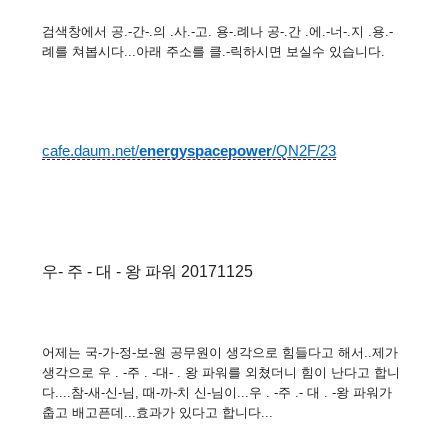
검색창에서 공.-간-.의 .사.-고. 용-.례나 공-.간 .에.-너-.지 .용.-
례를 쳐봅시다...아래 주소를 클.-릭하시면 보실수 있습니다.
cafe.daum.net/
energyspacepower
/QN2F/23
우- 주 - 대 - 왕 파워 20171125
어제는 국-가-정-보-원 공무원이 생각으로 힘들다고 해서..제가
생각으로 우 . -주 . -대- . 왕 파워를 외쳤더니 힘이 난다고 합니
다....참-새-신-님, 때-까-치 신-님이...우 . -주 .- 대 . -왕 파워가
춥고 배고픈데...효과가 있다고 합니다...