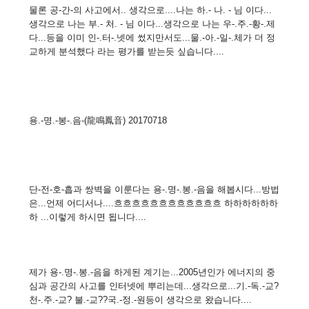
물론 공-간-의 사고에서.. 생각으로....나는 하.- 나. - 님 이다...
생각으로 나는 부.- 처. - 님 이다...생각으로 나는 우-.주.-황-.제
다...등을 이미 인-.터-.넷에 썼지만서도...물.-아.-일-.체가 더 정
교하게 분석했다 라는 평가를 받는듯 싶습니다....
용.-명.-봉-.음-(龍鳴鳳音) 20170718
단-전-호-흡과 쌍벽을 이룬다는 용-.명-.봉.-음을 해봅시다...방법
은...언제 어디서나....흐흐흐흐흐흐흐흐흐흐흐흐 하하하하하하
하 ...이렇게 하시면 됩니다....
제가 용-.명-.봉.-음을 하게된 계기는...2005년인가 에너지의 중
심과 공간의 사고를 인터넷에 뿌리는데...생각으로...기.-독.-교?
천-.주.-교? 불.-교??국.-정.-원등이 생각으로 왔습니다....