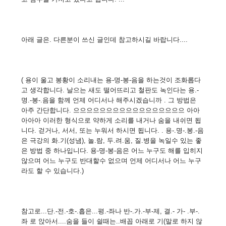
아래 글은. 다른분이 쓰신 글인데 참고하시길 바랍니다....
( 용이 울고 봉황이 소리내는 용-명-봉-음을 하는것이 조화롭다
고 생각합니다. 날으는 새도 떨어뜨리고 철판도 녹인다는 용.-
명.-봉-.음을 함께 언제 어디서나 해주시겠습니까 . 그 방법은
아주 간단합니다. 으으으으으으으으으으으으으으으으으 아아
아아아 이러한 형식으로 약하게 소리를 내거나 숨을 내쉬면 됩
니다. 걷거나, 서서, 또는 누워서 하시면 됩니다. . 용-.명-.봉.-음
은 극강의 화.기(성냄), 놀.람, 두.려.움, 질.병을 녹일수 있는 좋
은 방법 중 하나입니다. 용-명-봉-음은 어느 누구도 해를 입히지
않으며 어느 누구도 반대할수 없으며 언제 어디서나 어느 누구
라도 할 수 있습니다.)
참고로...단.-전.-호-.흡은...평.-좌나 반-.가.-부-제, 결.- 가- .부-.
좌 로 앉아서....숨을 들이 쉴때는..배꼽 아래로 기(말로 하지 않