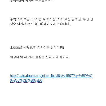
공-무-원이 지지해 주셨습니다...
주역으로 보는 도-덕-경, 대학서림, 저자 대산 김석진, 수산 신
성수 님께서 쓰신 책...92페이지에 있습니다..
上藥三品 神與氣精 (상약삼품 신여기정)
최상의 약 세 가지 품질은 신과 기와 정이다.
http://cafe.daum.net/jejuimilbin/l8sH/1507?q=%BD%C
9%C0%CE%B0%E6