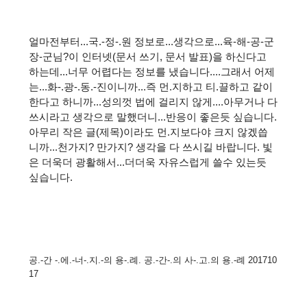
얼마전부터...국.-정-.원 정보로...생각으로...육-해-공-군
장-군님?이 인터넷(문서 쓰기, 문서 발표)을 하신다고
하는데...너무 어렵다는 정보를 냈습니다....그래서 어제
는...화-.광-.동.-진이니까...즉 먼.지하고 티.끌하고 같이
한다고 하니까...성의껏 법에 걸리지 않게....아무거나 다
쓰시라고 생각으로 말했더니...반응이 좋은듯 싶습니다.
아무리 작은 글(제목)이라도 먼.지보다야 크지 않겠씁
니까...천가지? 만가지? 생각을 다 쓰시길 바랍니다. 빛
은 더욱더 광활해서...더더욱 자유스럽게 쓸수 있는듯
싶습니다.
공.-간 -.에.-너-.지.-의 용-.례. 공.-간-.의 사-.고.의 용.-례 201710
17