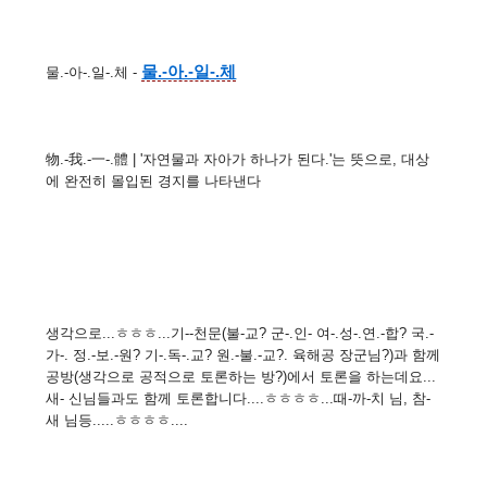
물.-아.-일-.체
물.-아-.일-.체 -
物.-我.-一-.體 | '자연물과 자아가 하나가 된다.'는 뜻으로, 대상
에 완전히 몰입된 경지를 나타낸다
생각으로...ㅎㅎㅎ...기--천문(불-교? 군-.인- 여-.성-.연.-합? 국.-
가-. 정.-보.-원? 기-.독-.교? 원.-불.-교?. 육해공 장군님?)과 함께
공방(생각으로 공적으로 토론하는 방?)에서 토론을 하는데요...
새- 신님들과도 함께 토론합니다....ㅎㅎㅎㅎ...때-까-치 님, 참-
새 님등.....ㅎㅎㅎㅎ....