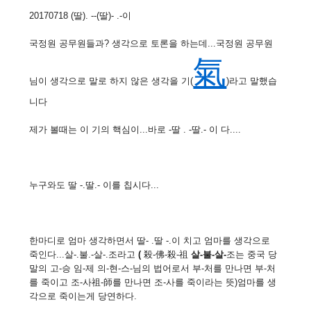
20170718 (딸). --(딸)- .-이
국정원 공무원들과? 생각으로 토론을 하는데...국정원 공무원
氣
님이 생각으로 말로 하지 않은 생각을 기(
)라고 말했습
니다
제가 볼때는 이 기의 핵심이...바로 -딸 . -딸.- 이 다....
누구와도 딸 -.딸.- 이를 칩시다...
한마디로 엄마 생각하면서 딸- .딸 -.이 치고 엄마를 생각으로
죽인다...살-.불.-살-.조라고
(
殺-佛-殺-祖
살-
불-살-
조는 중국 당
말의 고-승 임-제 의-현-스-님의 법어로서 부-처를 만나면 부-처
를 죽이고 조-사祖-師를 만나면 조-사를 죽이라는 뜻)엄마를 생
각으로 죽이는게 당연하다.