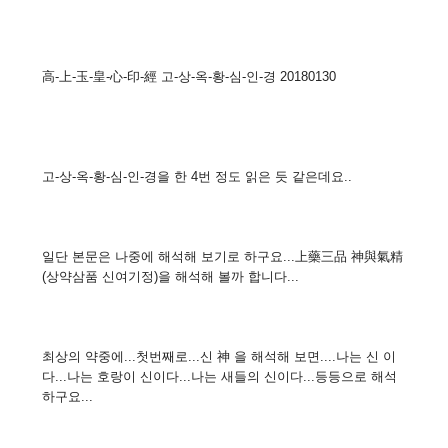
高-上-玉-皇-心-印-經 고-상-옥-황-심-인-경 20180130
고-상-옥-황-심-인-경을 한 4번 정도 읽은 듯 같은데요..
일단 본문은 나중에 해석해 보기로 하구요...上藥三品 神與氣精
(상약삼품 신여기정)을 해석해 볼까 합니다...
최상의 약중에...첫번째로...신 神 을 해석해 보면....나는 신 이
다...나는 호랑이 신이다...나는 새들의 신이다...등등으로 해석
하구요...