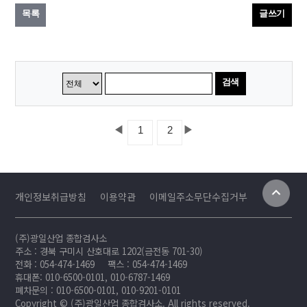
목록
글쓰기
검색
◀
▶
1
2
개인정보취급방침
이용약관
이메일주소무단수집거부
(주)광일산업 종합검사소
주소 : 경북 구미시 산호대로 1202(금전동 701-30)
전화 : 054-474-1469
팩스 : 054-474-1469
휴대폰: 010-6500-0101, 010-6787-1469
폐차문의 : 010-6500-0101, 010-9201-0101
Copyright © (주)광일산업 종합검사소. All rights reserved.