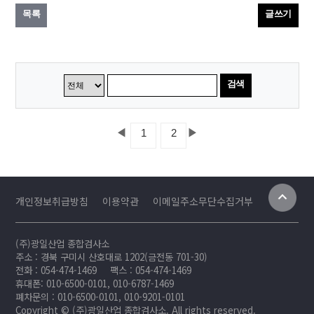
목록
글쓰기
검색
◀
▶
1
2
개인정보취급방침
이용약관
이메일주소무단수집거부
(주)광일산업 종합검사소
주소 : 경북 구미시 산호대로 1202(금전동 701-30)
전화 : 054-474-1469
팩스 : 054-474-1469
휴대폰: 010-6500-0101, 010-6787-1469
폐차문의 : 010-6500-0101, 010-9201-0101
Copyright © (주)광일산업 종합검사소. All rights reserved.