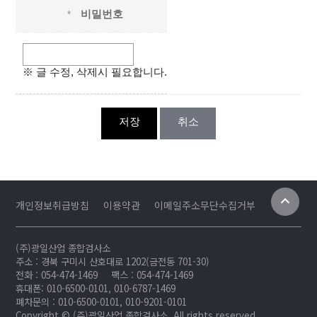
비밀번호
*
※ 글 수정, 삭제시 필요합니다.
저장
취소
개인정보취급방침
이용약관
이메일주소무단수집거부
(주)광일산업 종합검사소
주소 : 경북 구미시 산호대로 1202(금전동 701-30)
전화 : 054-474-1469
팩스 : 054-474-1469
휴대폰: 010-6500-0101, 010-6787-1469
폐차문의 : 010-6500-0101, 010-9201-0101
Copyright © (주)광일산업 종합검사소. All rights reserved.